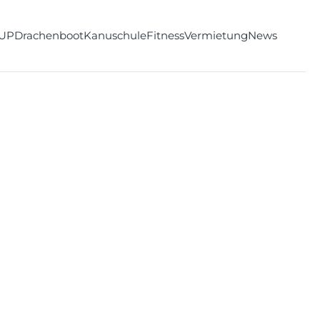
UP
Drachenboot
Kanuschule
Fitness
Vermietung
News