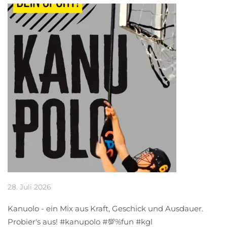
28. Juli 2026
Kanuolo - ein Mix aus Kraft, Geschick und Ausdauer.
Probier's aus! #kanupolo #💯%fun #kgl