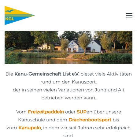
Zum Hauptinhalt springen
Die
Kanu-Gemeinschaft List e.V.
bietet viele Aktivitäten
rund um den Kanusport,
der in seinen vielen Variationen von Jung und Alt
betrieben werden kann.
Vom
Freizeitpaddeln
oder
SUP
en über unsere
Kanuschule und dem
Drachenbootsport
bis
zum
Kanupolo
, in dem wir seit Jahren sehr erfolgreich
sind.