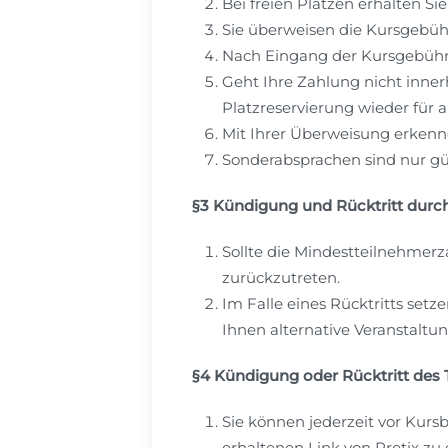
Bei freien Plätzen erhalten S
Sie überweisen die Kursgebüh
Nach Eingang der Kursgebühr 
Geht Ihre Zahlung nicht inner
Platzreservierung wieder für 
Mit Ihrer Überweisung erken
Sonderabsprachen sind nur gült
§3 Kündigung und Rücktritt durc
Sollte die Mindestteilnehmerza
zurückzutreten.
Im Falle eines Rücktritts set
Ihnen alternative Veranstaltu
§4 Kündigung oder Rücktritt des
Sie können jederzeit vor Kurs
erhaltenen Link von Pretix zu 