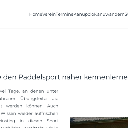
Home
Verein
Termine
Kanupolo
Kanuwandern
S
die den Paddelsport näher kennenler
zwei Tage, an denen unter
ahrenen Übungsleiter die
rnt werden können. Auch
 Wissen wieder auffrischen
nstieg in diesen Sport