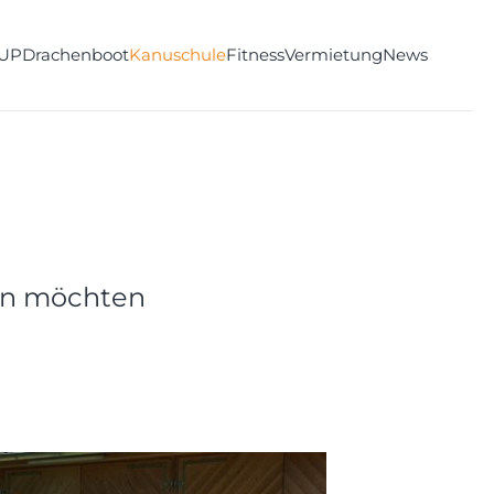
UP
Drachenboot
Kanuschule
Fitness
Vermietung
News
nen möchten