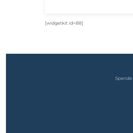
[widgetkit id=88]
Spende