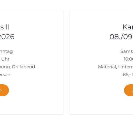
 II
Kan
 2026
08./09
nntag
Sams
0 Uhr
10:0
uung, Grillabend
Material, Unter
erson
85,-
n