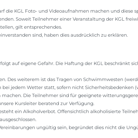
arf die KGL Foto- und Videoaufnahmen machen und diese s
enden. Soweit Teilnehmer einer Veranstaltung der KGL freiwil
ellen, gilt entsprechendes.
einverstanden sind, haben dies ausdrücklich zu erklären.
olgt auf eigene Gefahr. Die Haftung der KGL beschränkt sich
 Des weiterem ist das Tragen von Schwimmwesten (werden 
h bei jedem Wetter statt, sofern nicht Sicherheitsbedenken 
h machen. Die Teilnehmer sind für geeignete witterungsgere
unsere Kursleiter beratend zur Verfügung.
steht ein Alkoholverbot. Offensichtlich alkoholisierte Tei
 ausgeschlossen.
ereinbarungen ungültig sein, begründet dies nicht die Ungül