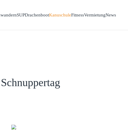
wandern
SUP
Drachenboot
Kanuschule
Fitness
Vermietung
News
r Schnuppertag