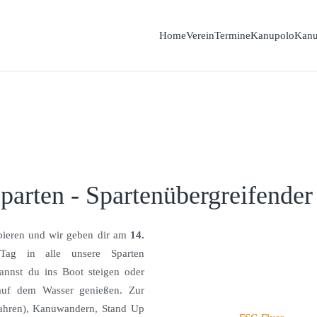
Home
Verein
Termine
Kanupolo
Kanu
Sparten - Spartenübergreifende
bieren und wir geben dir am
14.
ag in alle unsere Sparten
annst du ins Boot steigen oder
auf dem Wasser genießen. Zur
ahren), Kanuwandern, Stand Up