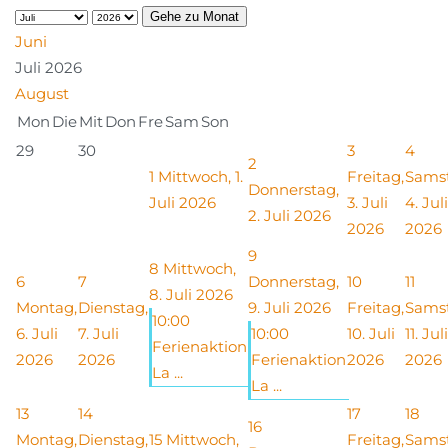
Gehe zu Monat
Juni
Juli 2026
August
Mon
Die
Mit
Don
Fre
Sam
Son
29
30
3
4
2
1
Mittwoch, 1.
Freitag,
Sams
Donnerstag,
Juli 2026
3. Juli
4. Juli
2. Juli 2026
2026
2026
9
8
Mittwoch,
6
7
Donnerstag,
10
11
8. Juli 2026
Montag,
Dienstag,
9. Juli 2026
Freitag,
Sams
10:00
6. Juli
7. Juli
10:00
10. Juli
11. Juli
Ferienaktion
2026
2026
Ferienaktion
2026
2026
La ...
La ...
13
14
17
18
16
Montag,
Dienstag,
15
Mittwoch,
Freitag,
Sams