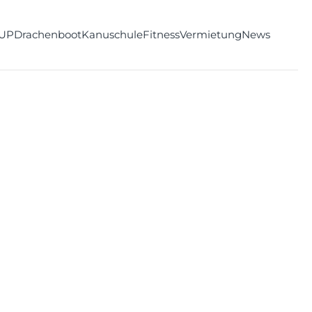
UP
Drachenboot
Kanuschule
Fitness
Vermietung
News