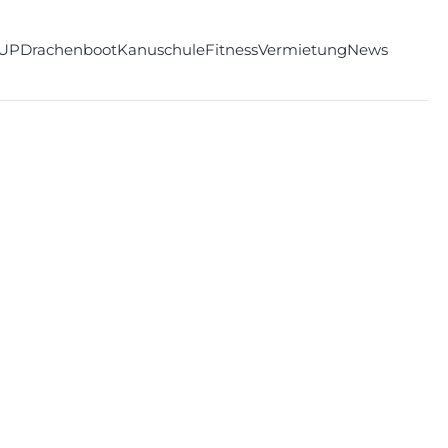
UP
Drachenboot
Kanuschule
Fitness
Vermietung
News