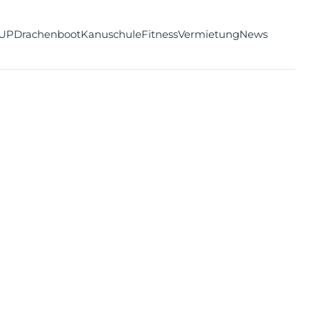
UP
Drachenboot
Kanuschule
Fitness
Vermietung
News